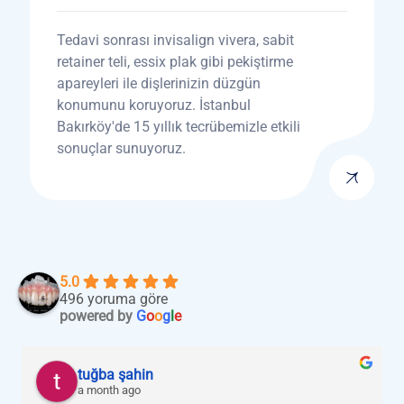
Tedavi sonrası invisalign vivera, sabit
retainer teli, essix plak gibi pekiştirme
apareyleri ile dişlerinizin düzgün
konumunu koruyoruz. İstanbul
Bakırköy'de 15 yıllık tecrübemizle etkili
sonuçlar sunuyoruz.
5.0
496 yoruma göre
powered by
G
o
o
g
l
e
tuğba şahin
a month ago