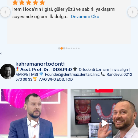
İrem Hoca’nın ilgisi, güler yüzü ve sabırlı yaklaşımı 
sayesinde oğlum ilk dolgu
... 
Devamını Oku
<
kahramanortodonti
𝗔𝘀𝘀𝘁. 𝗣𝗿𝗼𝗳. 𝗗𝗿. | 𝗗𝗗𝗦.𝗣𝗵𝗗
Ortodonti Uzmanı | invisalign |
MARPE | MSI
Founder:@dentmax.dentalclinic
Randevu: 0212
570 00 33
AAO,WFO,EOS,TOD