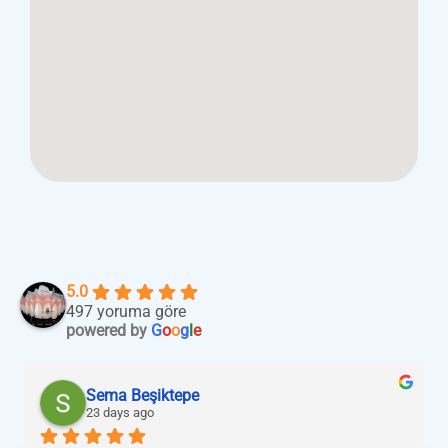
5.0
497 yoruma göre
powered by
G
o
o
g
l
e
tuğba şahin
a month ago