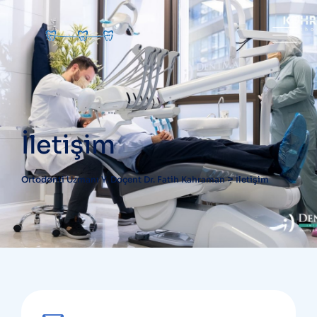
İletişim
>
Ortodonti Uzmanı Y. Doçent Dr. Fatih Kahraman
İletişim