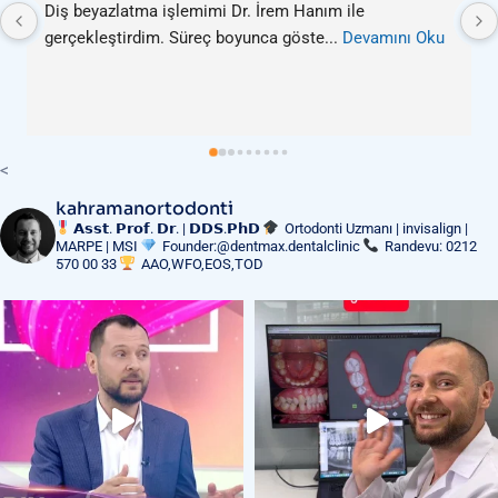
anım ile 
İrem Hoca’nın ilgisi, güler yüzü ve sabırl
öste
... 
Devamını Oku
sayesinde oğlum ilk dolgu
... 
Devamını 
<
kahramanortodonti
𝗔𝘀𝘀𝘁. 𝗣𝗿𝗼𝗳. 𝗗𝗿. | 𝗗𝗗𝗦.𝗣𝗵𝗗
Ortodonti Uzmanı | invisalign |
MARPE | MSI
Founder:@dentmax.dentalclinic
Randevu: 0212
570 00 33
AAO,WFO,EOS,TOD